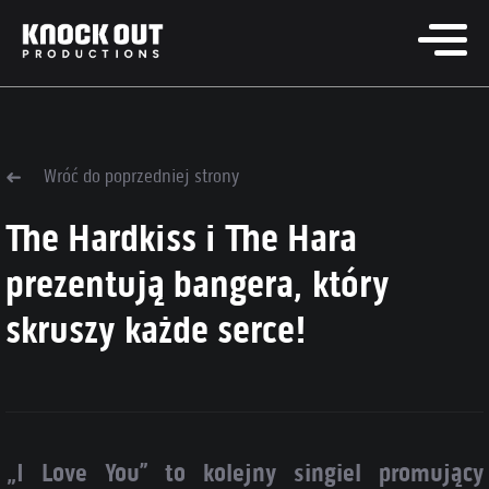
Wróć do poprzedniej strony
The Hardkiss i The Hara
prezentują bangera, który
skruszy każde serce!
„I Love You” to kolejny singiel promujący