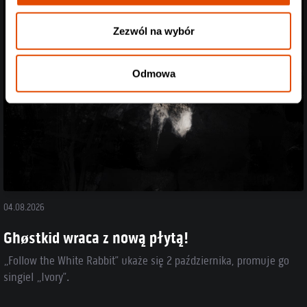
Zezwól na wybór
Odmowa
04.08.2026
Ghøstkid wraca z nową płytą!
„Follow the White Rabbit” ukaże się 2 października, promuje go
singiel „Ivory”.