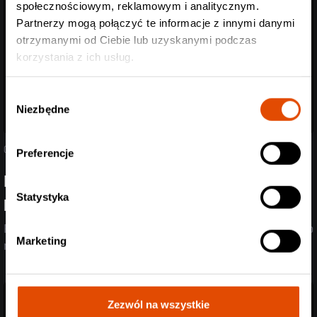
społecznościowym, reklamowym i analitycznym.
Partnerzy mogą połączyć te informacje z innymi danymi
otrzymanymi od Ciebie lub uzyskanymi podczas
korzystania z ich usług.
Wybór
Niezbędne
zgody
05.08.2026
Preferencje
Poznaliśmy support Spineshank i Hed PE! Przed
Statystyka
headlinerami wystąpią Mü
Post-rock, przebojowe refreny i death metal w jednym? Dla nich to
Marketing
nie problem!
Zezwól na wszystkie