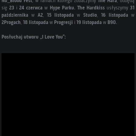
Nu_Blood Fest
, w ramach którego zobaczymy
The Hara
, odbędą
się
23
i
24
czerwca
w
Hype Parku
.
The Hardkiss
usłyszymy
31
października
w
A2
,
15 listopada
w
Studio
,
16 listopada
w
2Progach
,
18 listopada
w
Progresji
i
19 listopada
w
B90
.
Posłuchaj utworu „I Love You”: