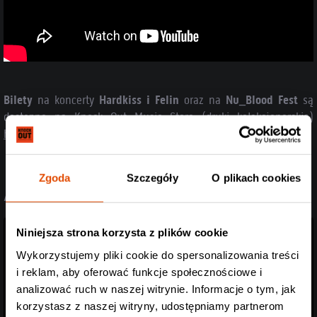
Bilety
na koncerty
Hardkiss i Felin
oraz na
Nu_Blood Fest
są
dostępne na
Knock Out Music Store
(druki kolekcjonerskie)
https://
tickets.b90.pl/
(tylko Gdańsk!).
Zgoda
Szczegóły
O plikach cookies
// PRZECZYTAJ RÓWNIEŻ
Niniejsza strona korzysta z plików cookie
Wykorzystujemy pliki cookie do spersonalizowania treści
i reklam, aby oferować funkcje społecznościowe i
analizować ruch w naszej witrynie. Informacje o tym, jak
korzystasz z naszej witryny, udostępniamy partnerom