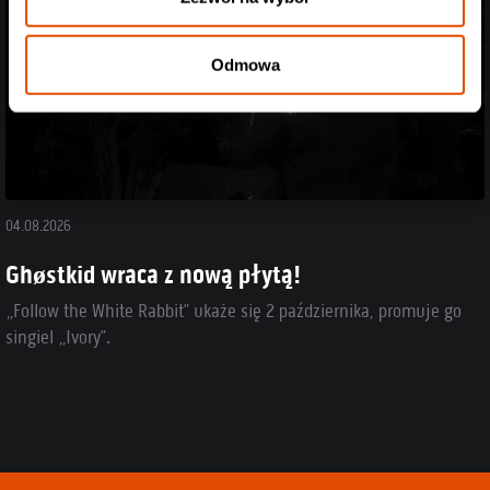
Odmowa
04.08.2026
Ghøstkid wraca z nową płytą!
„Follow the White Rabbit” ukaże się 2 października, promuje go
singiel „Ivory”.