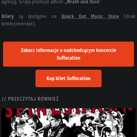
agresją. Grupa promuje album
„Wrath and Ruin”
.
Bilety
są dostępne na
Knock Out Music Store
(druki
kolekcjonerskie).
Zobacz informacje o nadchodzącym koncercie
Suffocation
Kup bilet Suffocation
// PRZECZYTAJ RÓWNIEŻ