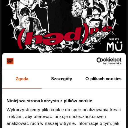
05.08.2026
Zgoda
Szczegóły
O plikach cookies
Poznaliśmy support Spineshank i Hed PE! Przed
headlinerami wystąpią Mü
Niniejsza strona korzysta z plików cookie
Post-rock, przebojowe refreny i death metal w jednym? Dla nich to
Wykorzystujemy pliki cookie do spersonalizowania treści
nie problem!
i reklam, aby oferować funkcje społecznościowe i
analizować ruch w naszej witrynie. Informacje o tym, jak