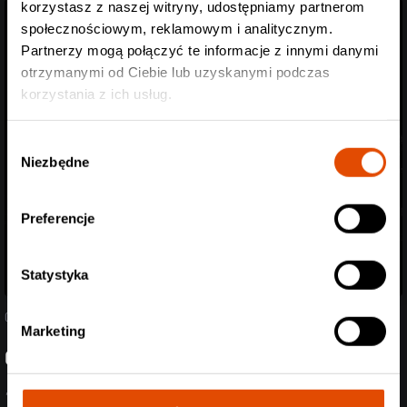
korzystasz z naszej witryny, udostępniamy partnerom
społecznościowym, reklamowym i analitycznym.
Partnerzy mogą połączyć te informacje z innymi danymi
otrzymanymi od Ciebie lub uzyskanymi podczas
korzystania z ich usług.
Wybór
Niezbędne
zgody
Preferencje
Statystyka
04.08.2026
Marketing
Ghøstkid wraca z nową płytą!
„Follow the White Rabbit” ukaże się 2 października, promuje go