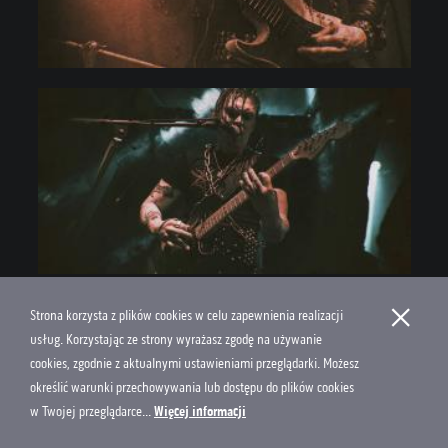
×
Strona korzysta z plików cookies w celu zapewnienia realizacji
usług. Korzystając ze strony wyrażasz zgodę na używanie
cookies, zgodnie z aktualnymi ustawieniami przeglądarki. Możesz
określić warunki przechowywania lub dostępu do plików cookies
w Twojej przeglądarce...
Więcej informacji