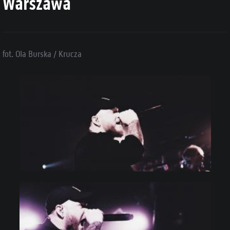
Warszawa
fot. Ola Burska / Krucza