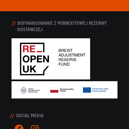
DOFINANSOWANIE Z POBREXITOWEJ REZERWY
DOSTAWCZEJ
SOCIAL MEDIA