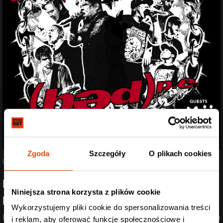
Zgoda
Szczegóły
O plikach cookies
05.08.2026
Poznaliśmy support Spineshank i Hed PE! Przed
Niniejsza strona korzysta z plików cookie
headlinerami wystąpią Mü
Wykorzystujemy pliki cookie do spersonalizowania treści
Post-rock, przebojowe refreny i death metal w jednym? Dla nich to
i reklam, aby oferować funkcje społecznościowe i