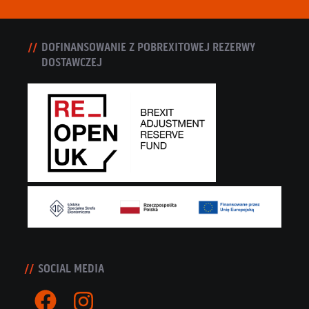
DOFINANSOWANIE Z POBREXITOWEJ REZERWY
DOSTAWCZEJ
SOCIAL MEDIA