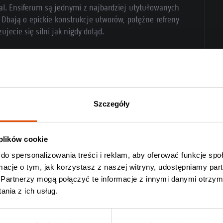
tal. Ensiferum są jednymi z najbardziej utytułowanych
 Dbają o epickie konstrukcje utworów, potężne refreny
jecie się silni jak nigdy dotąd.
Szczegóły
 plików cookie
do spersonalizowania treści i reklam, aby oferować funkcje sp
ormacje o tym, jak korzystasz z naszej witryny, udostępniamy p
Partnerzy mogą połączyć te informacje z innymi danymi otrzym
nia z ich usług.