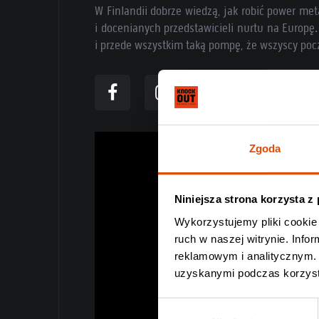
W Finlandii dobrze wiedzą, jak robić power me
i docenianych przedstawicieli nurtu na Europę.
i przede wszystkim taką pompę, że wszyscy poczu
Zgoda
Niniejsza strona korzysta z
Wykorzystujemy pliki cookie 
ruch w naszej witrynie. Inf
reklamowym i analitycznym. 
uzyskanymi podczas korzysta
Wybór