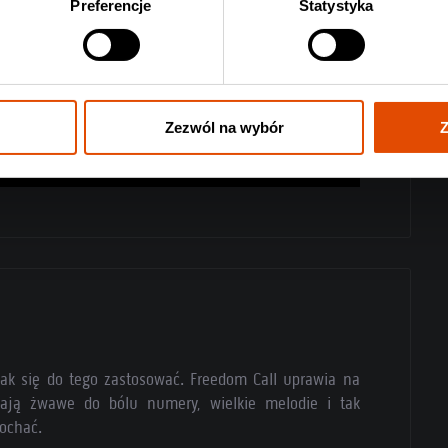
Preferencje
Statystyka
Zezwól na wybór
Z
jak się do tego zastosować. Freedom Call uprawia na
Mają żwawe do bólu numery, wielkie melodie i tak
kochać.