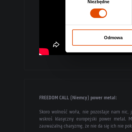
Niezbędne
zgody
Odmowa
FREEDOM CALL (Niemcy) power metal:
Skoro wolność woła, nie pozostaje nam nic, 
wskroś klasyczny europejski power metal. 
zauważalną charyzmę, że nie da się ich nie po