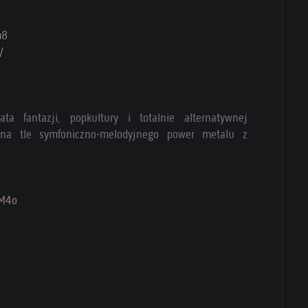
m8
/
 fantazji, popkultury i totalnie alternatywnej
o na tle symfoniczno-melodyjnego power metalu z
QM4o