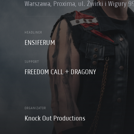
Warszawa, Proxima, ul. Żwirki i Wigury 9
HEADLINER
ENSIFERUM
SUPPORT
FREEDOM CALL + DRAGONY
ORGANIZATOR
Knock Out Productions