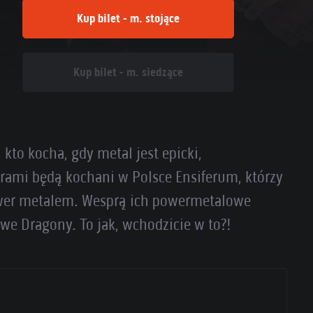
Kup bilet - m. stojące
Kup bilet - m. siedzące
kto kocha, gdy metal jest epicki,
erami będą kochani w Polsce Ensiferum, którzy
power metalem. Wesprą ich powermetalowe
e Dragony. To jak, wchodzicie w to?!