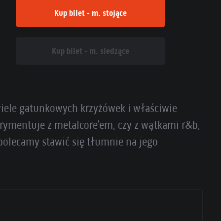
Kup bilet - m. stojące
Kup bilet - m. siedzące
 wiele gatunkowych krzyżówek i właściwie
erymentuje z metalcore’em, czy z wątkami r&b,
polecamy stawić się tłumnie na jego