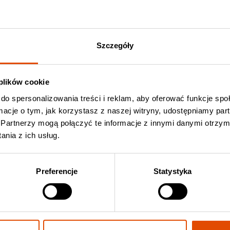
tóre – jak u każdego z nas – rozciąga się od stanów
ego jego pełna pasji muzyka jest tak zróżnicowana.
prawą.
Szczegóły
 plików cookie
do spersonalizowania treści i reklam, aby oferować funkcje sp
ormacje o tym, jak korzystasz z naszej witryny, udostępniamy p
Partnerzy mogą połączyć te informacje z innymi danymi otrzym
nia z ich usług.
Preferencje
Statystyka