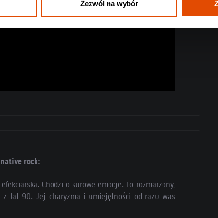
Zezwól na wybór
Z
native rock:
efekciarska. Chodzi o surowe emocje. To rozmarzony,
 z lat 90. Jej charyzma i umiejętności od razu was