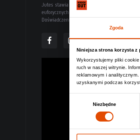
Jutes stawia na szerokie spektrum emocji, k
euforycznych do depresyjnych. Właśnie dlat
Doświadczenie tego na żywo będzie cudowną s
Zgoda
Niniejsza strona korzysta z
Wykorzystujemy pliki cookie 
ruch w naszej witrynie. Inf
reklamowym i analitycznym. 
uzyskanymi podczas korzysta
Wybór
Niezbędne
zgody