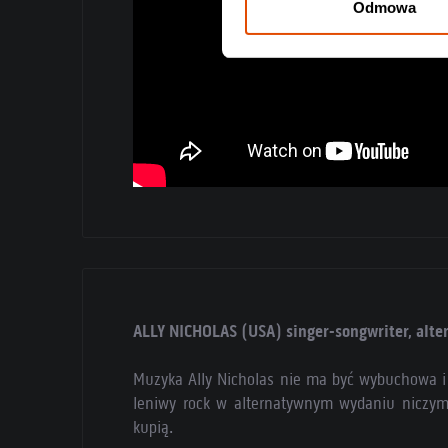
Odmowa
ALLY NICHOLAS (USA) singer-songwriter, alter
Muzyka Ally Nicholas nie ma być wybuchowa i 
leniwy rock w alternatywnym wydaniu niczym
kupią.