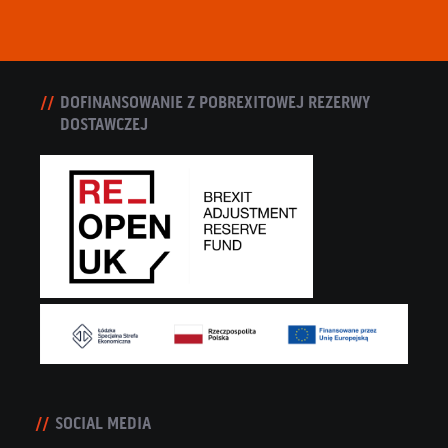
DOFINANSOWANIE Z POBREXITOWEJ REZERWY
DOSTAWCZEJ
SOCIAL MEDIA