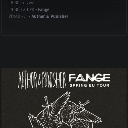
18:30 - drzwi
19:30 - 20:20 -
Fange
20:40 - … -
Author & Punisher