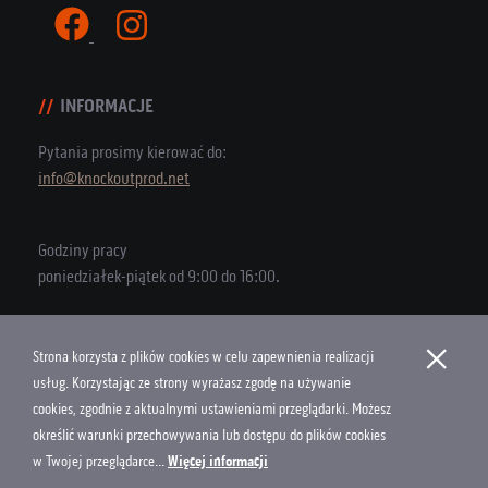
INFORMACJE
Pytania prosimy kierować do:
info@knockoutprod.net
Godziny pracy
poniedziałek-piątek od 9:00 do 16:00.
×
Strona korzysta z plików cookies w celu zapewnienia realizacji
Copyright © 2026 Knock Out Productions
usług. Korzystając ze strony wyrażasz zgodę na używanie
cookies, zgodnie z aktualnymi ustawieniami przeglądarki. Możesz
Polityka Cookies
określić warunki przechowywania lub dostępu do plików cookies
Projekt i wykonanie
w Twojej przeglądarce...
Więcej informacji