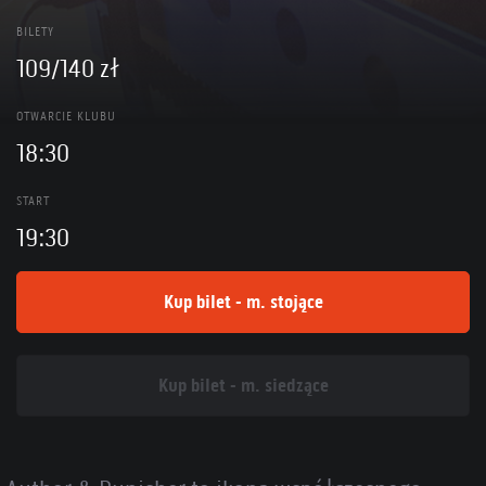
BILETY
109/140 zł
OTWARCIE KLUBU
18:30
START
19:30
Kup bilet - m. stojące
Kup bilet - m. siedzące