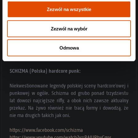
Zezwól na wszystkie
Zezwól na wybór
Odmowa
SCHIZMA (Polska) hardcore punk:
Niekwestionowane legendy polskiej sceny hardcore’owej i
punkowej w ogóle. Schizma od grubo ponad trzydziestu
lat dowozi najcięższe riffy, a obok nich zawsze aktualny
przekaz. Na żywo również nie tracą formy i dowodzą, że
nie ma drugich takich jak oni.
https://www.facebook.com/schizma
https://www.youtube.com/watch?v=RAlURhyCgos