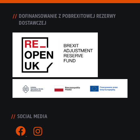
DOFINANSOWANIE Z POBREXITOWEJ REZERWY
DOSTAWCZEJ
SOCIAL MEDIA