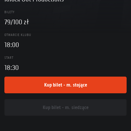
BILETY
79/100 zł
OTWARCIE KLUBU
18:00
START
18:30
Kup bilet - m. stojące
Kup bilet - m. siedzące