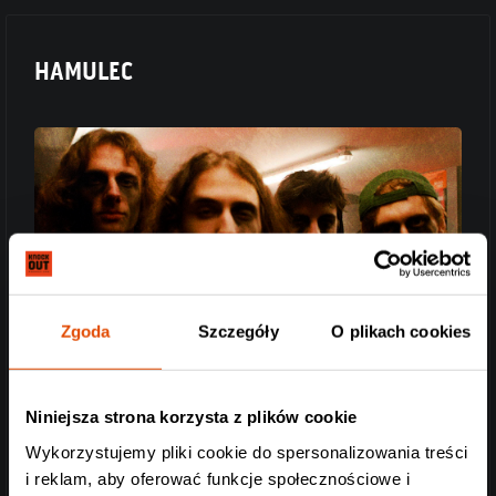
HAMULEC
Zgoda
Szczegóły
O plikach cookies
Jak przystało na utalentowanych młodzieńców z
Niniejsza strona korzysta z plików cookie
pokolenia powszechnej cyfryzacji, stali się tiktokowym
Wykorzystujemy pliki cookie do spersonalizowania treści
viralem. Ale nie chodzi o same śmieszki, lecz o muzykę, a
i reklam, aby oferować funkcje społecznościowe i
więc zajadły, podszyty punkiem thrash. Ich numery są