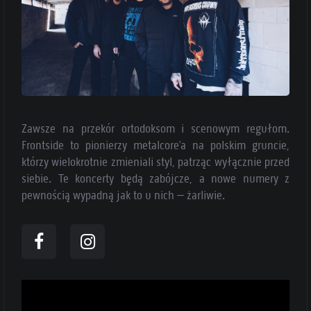
Zawsze na przekór ortodoksom i scenowym regułom.
Frontside to pionierzy metalcore’a na polskim gruncie,
którzy wielokrotnie zmieniali styl, patrząc wyłącznie przed
siebie. Te koncerty będą zabójcze, a nowe numery z
pewnością wypadną jak to u nich – żarliwie.