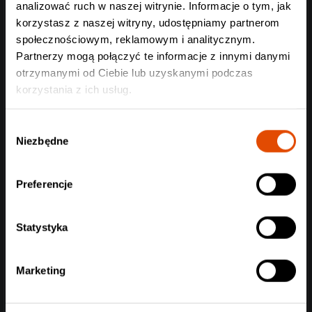
analizować ruch w naszej witrynie. Informacje o tym, jak
skrajnie moshogenne, czyli idealne do zabawy.
korzystasz z naszej witryny, udostępniamy partnerom
społecznościowym, reklamowym i analitycznym.
Partnerzy mogą połączyć te informacje z innymi danymi
otrzymanymi od Ciebie lub uzyskanymi podczas
korzystania z ich usług.
Wybór
Niezbędne
zgody
Preferencje
Statystyka
Marketing