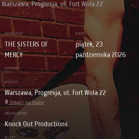
Warszawa, Progresja, ul. Fort Wola 22
HEADLINER
KIEDY
THE SISTERS OF
piątek, 23
MERCY
października 2026
SUPPORT
MIEJSCE
Warszawa, Progresja, ul. Fort Wola 22
Zobacz na mapie
ORGANIZATOR
Knock Out Productions
BILETY