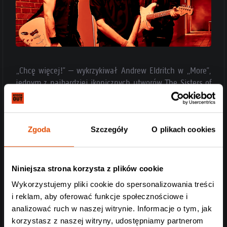
„Chcę więcej!” – wykrzykiwał Andrew Eldritch w „More”,
jednym z najbardziej ikonicznych utworów The Sisters of
Mercy. My również chcemy więcej Siostrzyczek na żywo i z
niecierpliwością czekamy na oba polskie koncerty. Będzie
mrocznie, przebojowo i tanecznie. Obecność obowiązkowa
Zgoda
Szczegóły
O plikach cookies
dla wszystkich fanów mroku odmienianego przez różne
przypadki.
Niniejsza strona korzysta z plików cookie
Wykorzystujemy pliki cookie do spersonalizowania treści
i reklam, aby oferować funkcje społecznościowe i
analizować ruch w naszej witrynie. Informacje o tym, jak
korzystasz z naszej witryny, udostępniamy partnerom