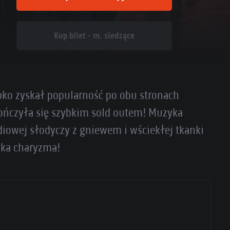
Kup bilet - m. siedzące
ybko zyskał popularność po obu stronach
kończyła się szybkim sold outem! Muzyka
diowej słodyczy z gniewem i wściekłej tkanki
lka charyzma!