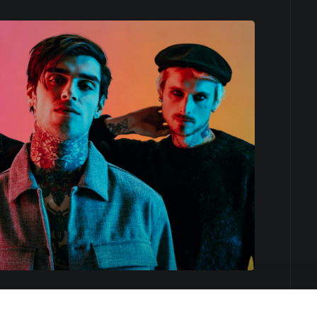
lcorem to coś na wzór muzycznej egzotyki, ale w