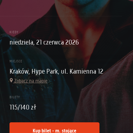
KIEDY
niedziela, 21 czerwca 2026
MIEJSCE
Kraków, Hype Park, ul. Kamienna 12
Zobacz na mapie
BILETY
115/140 zł
Kup bilet - m. stojące