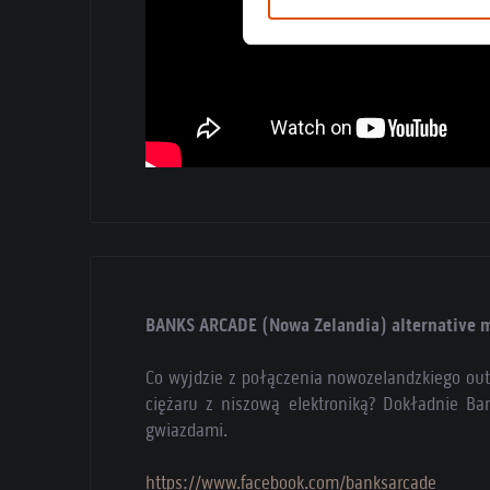
BANKS ARCADE (Nowa Zelandia) alternative me
Co wyjdzie z połączenia nowozelandzkiego out
ciężaru z niszową elektroniką? Dokładnie Ba
gwiazdami.
https://www.facebook.com/banksarcade