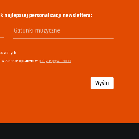
k najlepszej personalizacji newslettera:
muzycznych
h w zakresie opisanym w
polityce prywatności
.
Wyślij