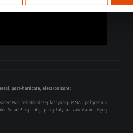
tal, post-hardcore, electronicore:
siderstwa, młodzieńczej fascynacji MMA i połączenia
nks Arcade! Są sobą, piszą hity na zawołanie. Będą