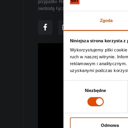
przypadku Melrose Avenue ten miks jest jak na
swobodą łączą gatunki, równoważąc earwormy z
Zgoda
Niniejsza strona korzysta z
Wykorzystujemy pliki cookie 
ruch w naszej witrynie. Inf
reklamowym i analitycznym. 
uzyskanymi podczas korzysta
Wybór
Niezbędne
zgody
Odmowa