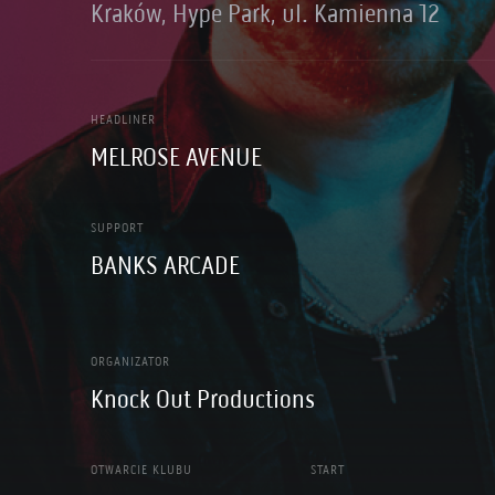
Kraków, Hype Park, ul. Kamienna 12
HEADLINER
MELROSE AVENUE
SUPPORT
BANKS ARCADE
ORGANIZATOR
Knock Out Productions
OTWARCIE KLUBU
START