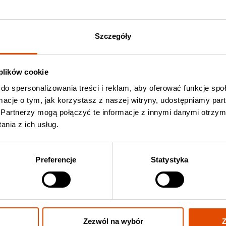
jbardziej naturalny. Australijczycy z pełną gracją i
 kruszącymi riffami.
Szczegóły
 plików cookie
do spersonalizowania treści i reklam, aby oferować funkcje sp
ormacje o tym, jak korzystasz z naszej witryny, udostępniamy p
Partnerzy mogą połączyć te informacje z innymi danymi otrzym
nia z ich usług.
Preferencje
Statystyka
Zezwól na wybór
Z