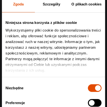
klasyki amerykańskiego zespołu i będą regularnie wracać
Zgoda
Szczegóły
O plikach cookies
na koncertach – o czym zresztą przekonamy się już w
czerwcu, w Krakowie.
Niniejsza strona korzysta z plików cookie
Wykorzystujemy pliki cookie do spersonalizowania treści
i reklam, aby oferować funkcje społecznościowe i
analizować ruch w naszej witrynie. Informacje o tym, jak
korzystasz z naszej witryny, udostępniamy partnerom
społecznościowym, reklamowym i analitycznym.
Partnerzy mogą połączyć te informacje z innymi danymi
otrzymanymi od Ciebie lub uzyskanymi podczas
korzystania z ich usług.
Wybór
Niezbędne
zgody
Preferencje