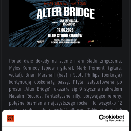
Ponad dwie dekady na scenie i ani śladu zmęczenia.
Myles Kennedy (śpiew i gitara), Mark Tremonti (gitara,
wokal), Brian Marshall (bas) i Scott Phillips (perkusja)
kontynuują doskonałą passę. Płyta, zatytułowana po
prostu „Alter Bridge”, ukazała się 9 stycznia nakładem
Napalm Records. Fantastyczne riffy, porywające refreny,
potężne brzmienie najczystszego rocka i to wszystko 12
razy z rzędu – oto zawartość albumu. Takie numery jak
„Rue The Day”, „Disregarded”, „Scales Are Falling” czy
„Hang By A Thread” z miejsca wejdą do zestawu żelaznej