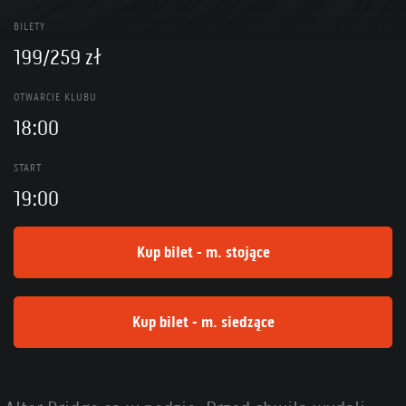
BILETY
199/259 zł
OTWARCIE KLUBU
18:00
START
19:00
Kup bilet - m. stojące
Kup bilet - m. siedzące