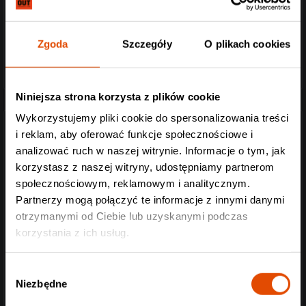
Zgoda
Szczegóły
O plikach cookies
Niniejsza strona korzysta z plików cookie
Wykorzystujemy pliki cookie do spersonalizowania treści
i reklam, aby oferować funkcje społecznościowe i
CRO-MAGS (USA) hardcore punk, crossover thrash:
analizować ruch w naszej witrynie. Informacje o tym, jak
Zdefiniowali ciężar nowojorskiego hardcore’a, a przy tym
korzystasz z naszej witryny, udostępniamy partnerom
nigdy nie zapomnieli, że ta muzyka musi gnać przed
społecznościowym, reklamowym i analitycznym.
siebie. Cro-Mags nie spuszczają gardy i nie miękną.
Partnerzy mogą połączyć te informacje z innymi danymi
Zawsze powalą was ciężarem i przeciągną po posadzce,
otrzymanymi od Ciebie lub uzyskanymi podczas
zapędzając się w thrash. Tak należy.
korzystania z ich usług.
https://www.facebook.com/realcromags
https://www.youtube.com/watch?v=0BLcCM8nPYQ
Wybór
https://www.instagram.com/realcromags/
Niezbędne
zgody