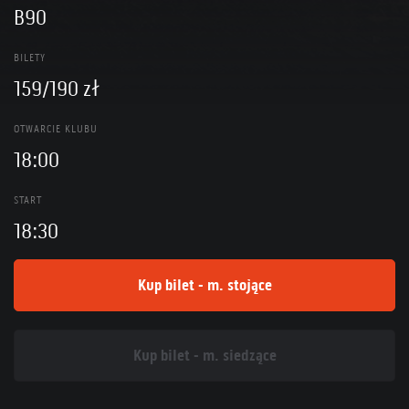
B90
BILETY
159/190 zł
OTWARCIE KLUBU
18:00
START
18:30
Kup bilet - m. stojące
Kup bilet - m. siedzące