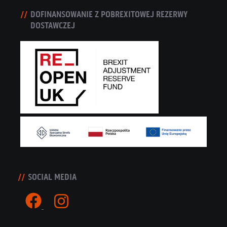
DOFINANSOWANIE Z POBREXITOWEJ REZERWY
DOSTAWCZEJ
SOCIAL MEDIA