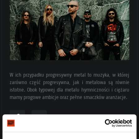
W ich przypadku progresywny metal to muzyka, w której
zarówno część progresywna, jak i metalowa są równie
istotne. Obok typowej dla metalu hymniczności i ciężaru
mamy progowe ambicje oraz pełne smaczków aranżacje.