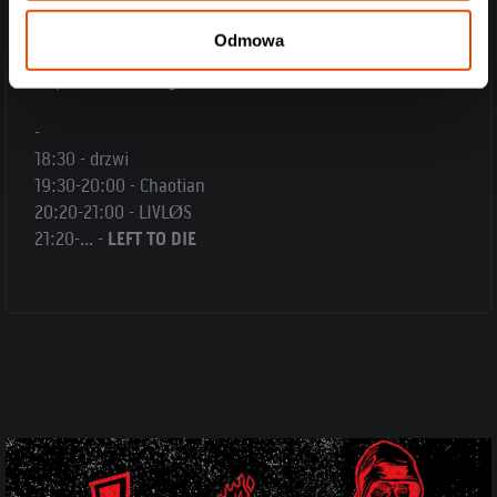
https://www.facebook.com/ChaotianOfficial
Odmowa
https://www.youtube.com/watch?v=fDVTUDLKIn4
https://www.instagram.com/chaotian_official/
-
18:30 - drzwi
19:30-20:00 - Chaotian
20:20-21:00 - LIVLØS
21:20-... -
LEFT TO DIE