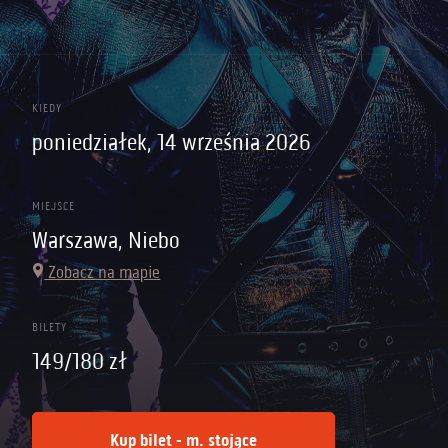
KIEDY
poniedziałek, 14 września 2026
MIEJSCE
Warszawa, Niebo
Zobacz na mapie
BILETY
149/180 zł
Kup bilet - m. stojące