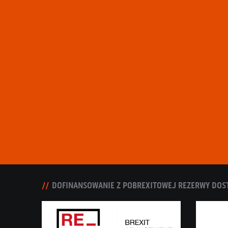
DOFINANSOWANIE Z POBREXITOWEJ REZERWY DOS