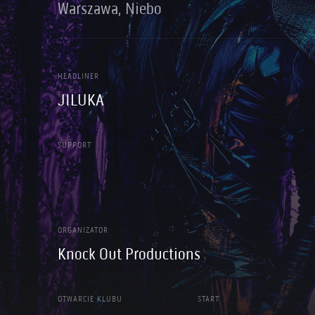
Warszawa, Niebo
HEADLINER
JILUKA
SUPPORT
ORGANIZATOR
Knock Out Productions
OTWARCIE KLUBU
START