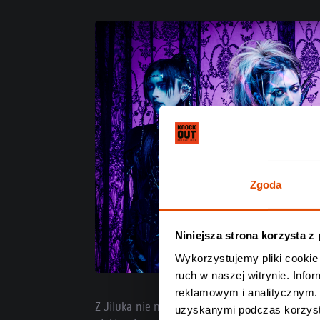
Zgoda
Niniejsza strona korzysta z
Wykorzystujemy pliki cookie 
ruch w naszej witrynie. Inf
reklamowym i analitycznym. 
Z Jiluka nie ma nudy – nie ma też niczego, co 
uzyskanymi podczas korzysta