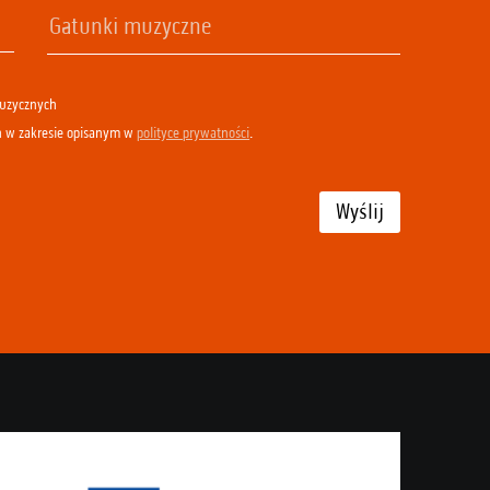
muzycznych
h w zakresie opisanym w
polityce prywatności
.
Wyślij