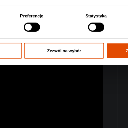
do djentowej matematyki to dla nich norma i jeden z
a duma Japonii.
Preferencje
Statystyka
Zezwól na wybór
Z