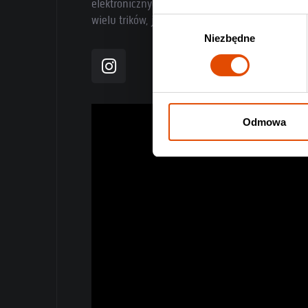
elektronicznych pląsów, albo z deathcore’a 
wielu trików, jakie mają w zanadrzu. Prawdziw
Wybór
Niezbędne
zgody
Odmowa