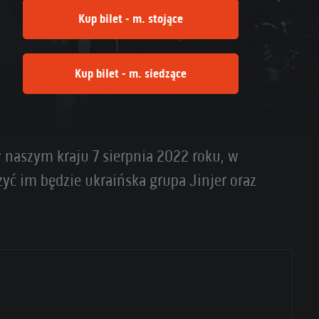
Kup bilet - m. stojące
Kup bilet - m. siedzące
naszym kraju 7 sierpnia 2022 roku, w
yć im będzie ukraińska grupa Jinjer oraz