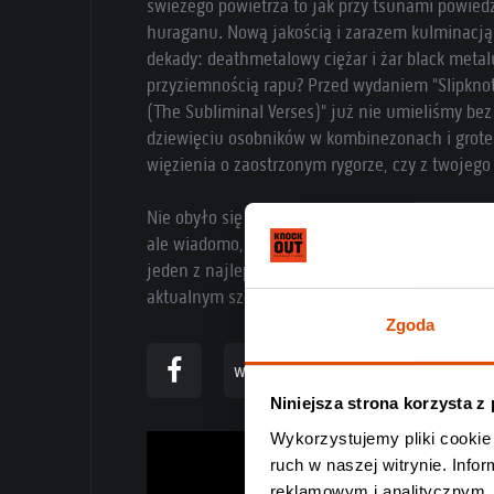
świeżego powietrza to jak przy tsunami powiedz
huraganu. Nową jakością i zarazem kulminacją
dekady: deathmetalowy ciężar i żar black meta
przyziemnością rapu? Przed wydaniem "Slipknot" 
(The Subliminal Verses)" już nie umieliśmy be
dziewięciu osobników w kombinezonach i grote
więzienia o zaostrzonym rygorze, czy z twoje
Nie obyło się bez problemów, zmian składu i kr
ale wiadomo, co nas nie zabija… Dlatego album
jeden z najlepszych materiałów bandy z Des Mo
aktualnym szczycie muzyki ekstremalnej.
Zgoda
www
Niniejsza strona korzysta z
Wykorzystujemy pliki cookie 
ruch w naszej witrynie. Inf
reklamowym i analitycznym. 