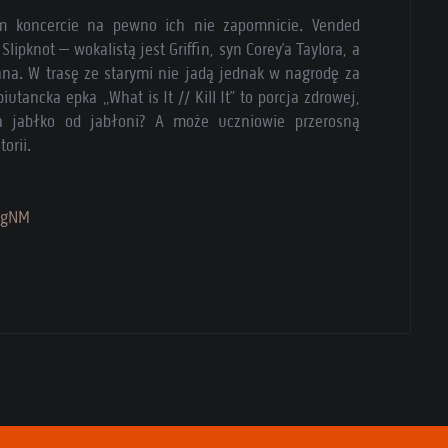
ym koncercie na pewno ich nie zapomnicie. Vended
lipknot – wokalistą jest Griffin, syn Corey’a Taylora, a
a. W trasę ze starymi nie jadą jednak w nagrodę za
tancka epka „What is It // Kill It” to porcja zdrowej,
a jabłko od jabłoni? A może uczniowie przerosną
orii.
6gNM