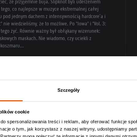
ieć, że przyjemnie buja. Slipknot byli uderzeniem
 tego, co najlepsze w muzyce ekstremalnej całej
lu pod jednym dachem z intensywnością hardcore'a i
nie wiedzieliśmy, że to możliwe. Po "Iowa" i "Vol. 3:
z tego żyć. Równie ważny był obłąkany wizerunek:
skowych maskach. Nie wiadomo, czy uciekli z
go koszmaru…
yzysu, który prawie zakończył działalność zespołu,
 "We Are Not Your Kind", wydany w ubiegłym roku, to
ines, a forma koncertowa zespołu lokuje ich na
Szczegóły
 plików cookie
do spersonalizowania treści i reklam, aby oferować funkcje sp
ormacje o tym, jak korzystasz z naszej witryny, udostępniamy p
Partnerzy mogą połączyć te informacje z innymi danymi otrzym