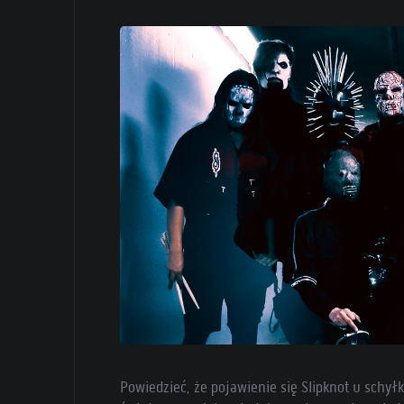
Powiedzieć, że pojawienie się Slipknot u schy