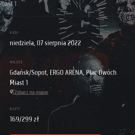
iast 1
KIEDY
niedziela, 07 sierpnia 2022
MIEJSCE
Gdańsk/Sopot, ERGO ARENA, Plac Dwóch
Miast 1
Zobacz na mapie
BILETY
169/299 zł