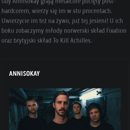
Gdy Annisokay grają metalcore pocięty post-
hardcorem, wierzy się im w stu procentach.
Uwierzycie im też na żywo, już tej jesieni! U ich
boku zobaczymy młody norwerski skład Fixation
oraz brytyjski skład To Kill Achilles.
ANNISOKAY