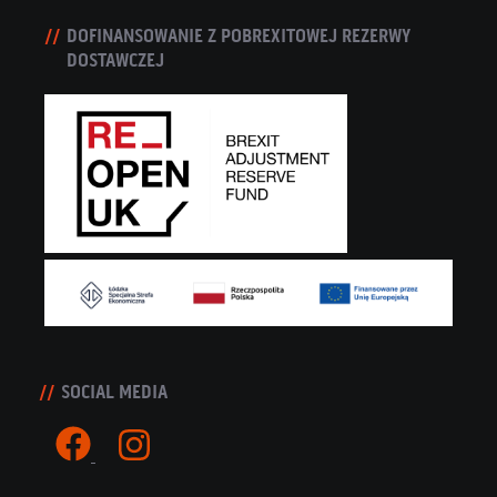
DOFINANSOWANIE Z POBREXITOWEJ REZERWY
DOSTAWCZEJ
SOCIAL MEDIA