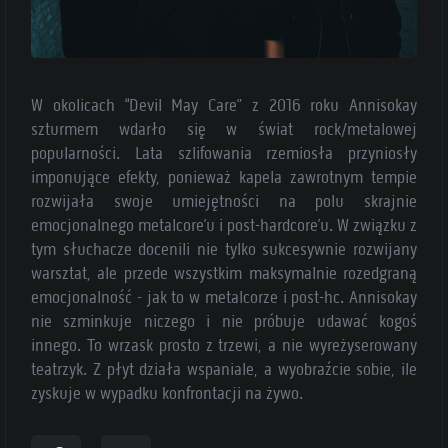
W okolicach “Devil May Care” z 2016 roku Annisokay
szturmem wdarło się w świat rock/metalowej
popularności. Lata szlifowania rzemiosła przyniosły
imponujące efekty, ponieważ kapela zawrotnym tempie
rozwijała swoje umiejętności na polu skrajnie
emocjonalnego metalcore’u i post-hardcore’u. W związku z
tym słuchacze docenili nie tylko sukcesywnie rozwijany
warsztat, ale przede wszystkim maksymalnie rozedgraną
emocjonalność - jak to w metalcorze i post-hc. Annisokay
nie szminkuje niczego i nie próbuje udawać kogoś
innego. To wrzask prosto z trzewi, a nie wyreżyserowany
teatrzyk. Z płyt działa wspaniale, a wyobraźcie sobie, ile
zyskuje w wypadku konfrontacji na żywo.