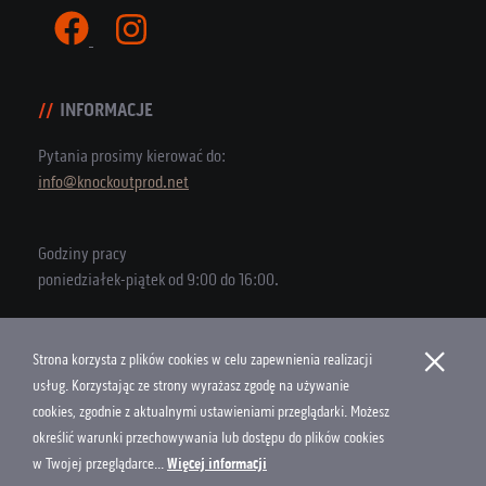
INFORMACJE
Pytania prosimy kierować do:
info@knockoutprod.net
Godziny pracy
poniedziałek-piątek od 9:00 do 16:00.
×
Strona korzysta z plików cookies w celu zapewnienia realizacji
Copyright © 2026 Knock Out Productions
usług. Korzystając ze strony wyrażasz zgodę na używanie
cookies, zgodnie z aktualnymi ustawieniami przeglądarki. Możesz
Polityka Cookies
określić warunki przechowywania lub dostępu do plików cookies
Projekt i wykonanie
w Twojej przeglądarce...
Więcej informacji