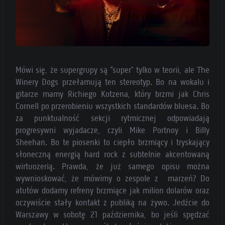
Mówi się, że supergrupy są “super” tylko w teorii, ale The
Winery Dogs przełamują ten stereotyp. Bo na wokalu i
gitarze mamy Richiego Kotzena, który brzmi jak Chris
Cornell po przerobieniu wszystkich standardów bluesa. Bo
za punktualność sekcji rytmicznej odpowiadają
progresywni wyjadacze, czyli Mike Portnoy i Billy
Sheehan. Bo te piosenki to ciepło brzmiący i tryskający
słoneczną energią hard rock z subtelnie akcentowaną
wirtuozerią. Prawda, że już samego opisu można
wywnioskować, że mówimy o zespole z marzeń? Do
atutów dodamy refreny brzmiące jak milion dolarów oraz
oczywiście stały kontakt z publiką na żywo. Jedźcie do
Warszawy w sobotę 21 października, bo jeśli spędzać