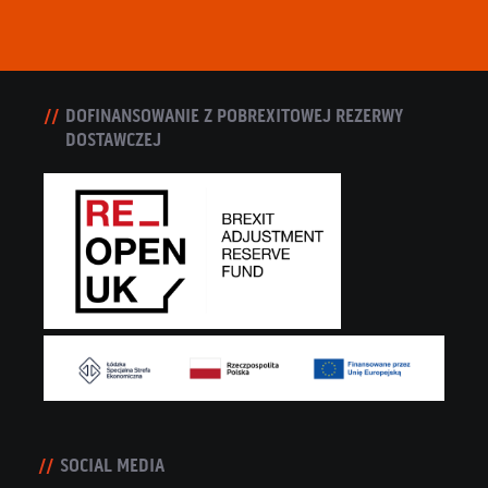
DOFINANSOWANIE Z POBREXITOWEJ REZERWY
DOSTAWCZEJ
SOCIAL MEDIA