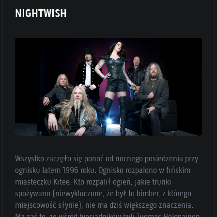
NIGHTWISH
Wszystko zaczęło się ponoć od nocnego posiedzenia przy
ognisku latem 1996 roku. Ognisko rozpalono w fińskim
miasteczku Kitee. Kto rozpalił ogień, jakie trunki
spożywano (niewykluczone, że był to bimber, z którego
miejscowość słynie), nie ma dziś większego znaczenia.
Ma zaś to, że wśród biesiadników byli Tuomas Holopainen