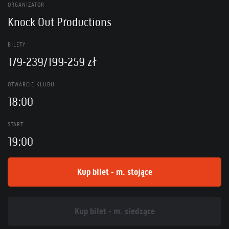
ORGANIZATOR
Knock Out Productions
BILETY
179-239/199-259 zł
OTWARCIE KLUBU
18:00
START
19:00
Kup bilet - m. stojące
Kup bilet - m. siedzące