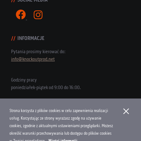
INFORMACJE
Pytania prosimy kierować do:
info@knockoutprod.net
Godziny pracy
poniedziałek-piątek od 9:00 do 16:00.
×
Strona korzysta z plików cookies w celu zapewnienia realizacji
Copyright © 2026 Knock Out Productions
usług. Korzystając ze strony wyrażasz zgodę na używanie
cookies, zgodnie z aktualnymi ustawieniami przeglądarki. Możesz
Polityka Cookies
określić warunki przechowywania lub dostępu do plików cookies
Projekt i wykonanie
w Twojej przeglądarce...
Więcej informacji