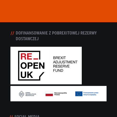
DOFINANSOWANIE Z POBREXITOWEJ REZERWY
DOSTAWCZEJ
SOCIAL MEDIA