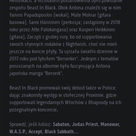
Helsinkach, a rezultatem postanowienia było powstanie
zespołu Beast In Black. Obok Antona znaleźli się w nim
Yannis Papadopoulos (wokal), Mate Molnar (gitara
basowa), Sami Hänninen (perkusja; zastąpiony w 2018
roku przez Atte Palokangasa) oraz Kasperi Heikkinen
(gitara). Zaczęli z grubej rury, bo od supportowania
swoich słynnych rodaków z Nightwish, choć nie mieli
jeszcze na koncie płyty. Ta ujrzała światło dzienne w
2017 roku pod tytułem "Berserker". Jednym z tematów
poruszanych na albumie była fascynująca Antona
japońska manga "Berserk".
Beast In Black promowali swój debiut także w Polsce,
dając znakomity występ w stołecznej Proximie, gdzie
supportowali legendarnych Włochów z Rhapsody na ich
pożegnalnym koncercie.
Sprawdź, jeśli lubisz:
Sabaton, Judas Priest, Manowar,
W.A.S.P., Accept, Black Sabbath...