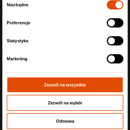
Niezbędne
zgody
Sprawdź, jeśli lubisz:
Within Temptation, Epica, Sirenia,
muzyka filmowa, Edenbridge, Therion…
Preferencje
www
Statystyka
Marketing
Zezwól na wszystkie
Zezwól na wybór
Odmowa