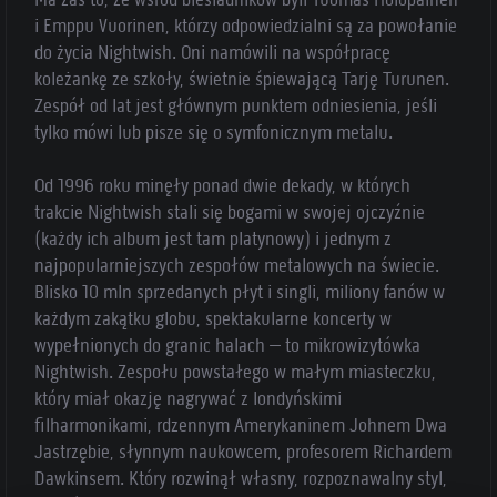
i Emppu Vuorinen, którzy odpowiedzialni są za powołanie
do życia Nightwish. Oni namówili na współpracę
koleżankę ze szkoły, świetnie śpiewającą Tarję Turunen.
Zespół od lat jest głównym punktem odniesienia, jeśli
tylko mówi lub pisze się o symfonicznym metalu.
Od 1996 roku minęły ponad dwie dekady, w których
trakcie Nightwish stali się bogami w swojej ojczyźnie
(każdy ich album jest tam platynowy) i jednym z
najpopularniejszych zespołów metalowych na świecie.
Blisko 10 mln sprzedanych płyt i singli, miliony fanów w
każdym zakątku globu, spektakularne koncerty w
wypełnionych do granic halach – to mikrowizytówka
Nightwish. Zespołu powstałego w małym miasteczku,
który miał okazję nagrywać z londyńskimi
filharmonikami, rdzennym Amerykaninem Johnem Dwa
Jastrzębie, słynnym naukowcem, profesorem Richardem
Dawkinsem. Który rozwinął własny, rozpoznawalny styl,