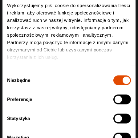
więc zobaczcie ich na żywo, a przeżyjecie coś, o czym
Wykorzystujemy pliki cookie do spersonalizowania treści
będziecie opowiadać latami.
i reklam, aby oferować funkcje społecznościowe i
analizować ruch w naszej witrynie. Informacje o tym, jak
korzystasz z naszej witryny, udostępniamy partnerom
społecznościowym, reklamowym i analitycznym.
Partnerzy mogą połączyć te informacje z innymi danymi
otrzymanymi od Ciebie lub uzyskanymi podczas
korzystania z ich usług.
Wybór
Niezbędne
zgody
Preferencje
Statystyka
Marketing