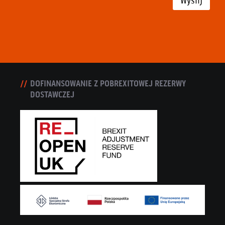
Wyślij
DOFINANSOWANIE Z POBREXITOWEJ REZERWY
DOSTAWCZEJ