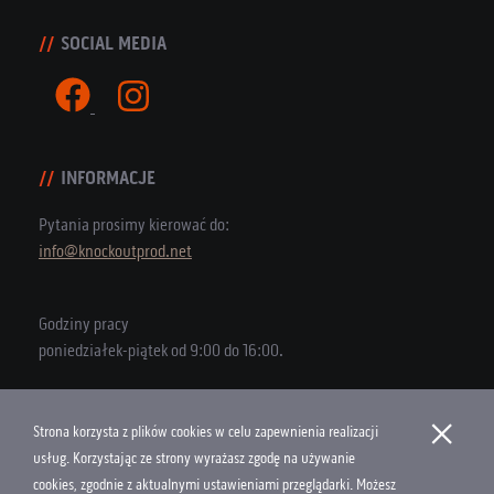
SOCIAL MEDIA
INFORMACJE
Pytania prosimy kierować do:
info@knockoutprod.net
Godziny pracy
poniedziałek-piątek od 9:00 do 16:00.
×
Strona korzysta z plików cookies w celu zapewnienia realizacji
Copyright © 2026 Knock Out Productions
usług. Korzystając ze strony wyrażasz zgodę na używanie
cookies, zgodnie z aktualnymi ustawieniami przeglądarki. Możesz
Polityka Cookies