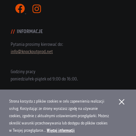
INFORMACJE
Pytania prosimy kierować do:
info@knockoutprod.net
Godziny pracy
poniedziałek-piątek od 9:00 do 16:00.
×
Strona korzysta z plików cookies w celu zapewnienia realizacji
Copyright © 2026 Knock Out Productions
usług. Korzystając ze strony wyrażasz zgodę na używanie
cookies, zgodnie z aktualnymi ustawieniami przeglądarki. Możesz
Polityka Cookies
określić warunki przechowywania lub dostępu do plików cookies
Projekt i wykonanie
w Twojej przeglądarce...
Więcej informacji