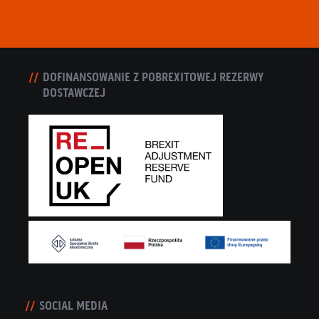
DOFINANSOWANIE Z POBREXITOWEJ REZERWY
DOSTAWCZEJ
SOCIAL MEDIA