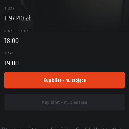
BILETY
119/140 zł
OTWARCIE KLUBU
18:00
START
19:00
Kup bilet - m. stojące
Kup bilet - m. siedzące