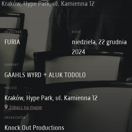
Kraków, Hype Park, ul. Kamienna 12
HEADLINER
KIEDY
FURIA
niedziela, 22 grudnia
2024
SUPPORT
GAAHLS WYRD + ALUK TODOLO
MIEJSCE
Kraków, Hype Park, ul. Kamienna 12
Zobacz na mapie
ORGANIZATOR
Knock Out Productions