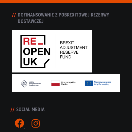
DOFINANSOWANIE Z POBREXITOWEJ REZERWY
DOSTAWCZEJ
SOCIAL MEDIA