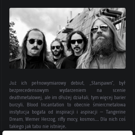
Już ich pełnowymiarowy debiut, „Starspawn”, był
bezprecedensowym wydarzeniem na scenie
deathmetalowej, ale im dłużej działali, tym więcej barier
burzyli. Blood Incantation to obecnie śmiercmetalowa
instytucja bogata od inspiracji i aspiracji – Tangerine
Dream, Werner Herzog, riffy mocy, kosmos… Dla nich coś
takiego jak tabu nie istnieje.