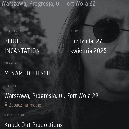
Warszawa, Progresja, ul. Fort Wola 22
HEADLINER
KIEDY
BLOOD
niedziela, 27
INCANTATION
kwietnia 2025
SUPPORT
MINAMI DEUTSCH
MIEJSCE
Warszawa, Progresja, ul. Fort Wola 22
Zobacz na mapie
ORGANIZATOR
Knock Out Productions