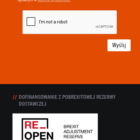
Wyślij
DOFINANSOWANIE Z POBREXITOWEJ REZERWY
DOSTAWCZEJ