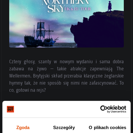
Cztery głosy, szanty w nowym wydaniu i sama dobra
zabawa na żywo – takie atrakcje zapewniają The
Wellermen. Brytyjski skład przerabia klasyczne żeglarskie
hymny tak, że nie sposób się nimi nie zafascynować. To
co, gotowi na rejs?
Zgoda
Szczegóły
O plikach cookies