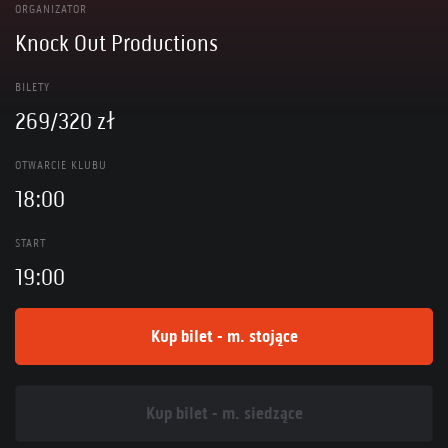
ORGANIZATOR
Knock Out Productions
BILETY
269/320 zł
OTWARCIE KLUBU
18:00
START
19:00
Kup bilet - m. stojące
Kup bilet - m. siedzące