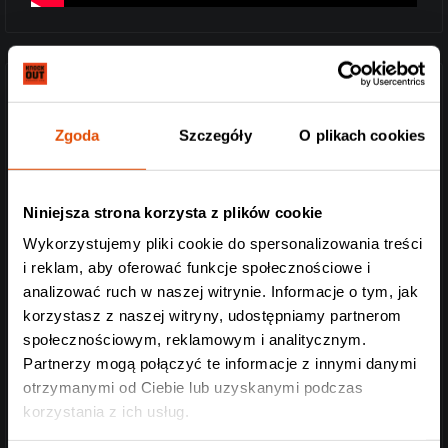
MINISTRY (USA) industrial metal, industrial rock:
Zgoda
Szczegóły
O plikach cookies
„Nie uważam się za muzyka, lecz fotografa. Wędruję sobie
i uwieczniam społeczeństwo” – twierdzi Al Jourgensen,
lecz jest muzykiem. I to świetnym. Takim, który nadał
Niniejsza strona korzysta z plików cookie
industrial metalowi masę gniewu i wciąż obdziela tym
gniewem świat.
Wykorzystujemy pliki cookie do spersonalizowania treści
i reklam, aby oferować funkcje społecznościowe i
https://www.facebook.com/WeAreMinistry
analizować ruch w naszej witrynie. Informacje o tym, jak
https://www.youtube.com/watch?v=8imYWda6MOs
korzystasz z naszej witryny, udostępniamy partnerom
https://www.instagram.com/weareministry
społecznościowym, reklamowym i analitycznym.
Partnerzy mogą połączyć te informacje z innymi danymi
OBITUARY (USA) death metal:
otrzymanymi od Ciebie lub uzyskanymi podczas
korzystania z ich usług.
„Chopped in half / Feel the blood spill from your mouth” –