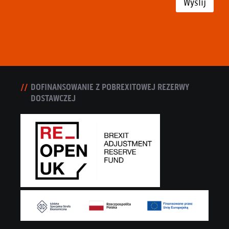
Wyślij
DOFINANSOWANIE Z POBREXITOWEJ REZERWY
DOSTAWCZEJ