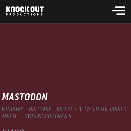
MASTODON
MINISTRY + OBITUARY + KYLESA + BETWEEN THE BURIED
AND ME + OWLS WOODS GRAVES
05.08.2025