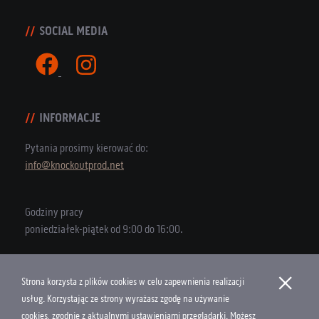
SOCIAL MEDIA
INFORMACJE
Pytania prosimy kierować do:
info@knockoutprod.net
Godziny pracy
poniedziałek-piątek od 9:00 do 16:00.
×
Strona korzysta z plików cookies w celu zapewnienia realizacji
Copyright © 2026 Knock Out Productions
usług. Korzystając ze strony wyrażasz zgodę na używanie
cookies, zgodnie z aktualnymi ustawieniami przeglądarki. Możesz
Polityka Cookies