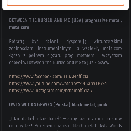
https://www.instagram.com/kylesa_band/
BETWEEN THE BURIED AND ME (USA) progressive metal,
metalcore:
Potrafią być dziwni, dysponują wirtuozerskimi
zdolnościami instrumentalnymi, a wściekły metalcore
łączą z pełnym ciężaru prog metalem i wszystkim
dookoła. Between the Buried and Me to już klasycy.
https://www.facebook.com/BTBAMofficial
https://www.youtube.com/watch?v=445arWTPkxo
https://www.instagram.com/btbamofficial/
OWLS WOODS GRAVES (Polska) black metal, punk:
„Idzie diabeł, idzie diabeł” – a my razem z nim, prosto w
ciemny las! Punkowo chamski black metal Owls Woods