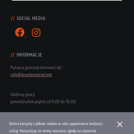
SOCIAL MEDIA
INFORMACJE
Pytania prosimy kierować do:
info@knockoutprod.net
Godziny pracy
poniedziałek-piątek od 9:00 do 16:00.
×
Strona korzysta z plików cookies w celu zapewnienia realizacji
Copyright © 2026 Knock Out Productions
usług. Korzystając ze strony wyrażasz zgodę na używanie