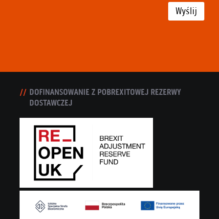
Wyślij
DOFINANSOWANIE Z POBREXITOWEJ REZERWY
DOSTAWCZEJ