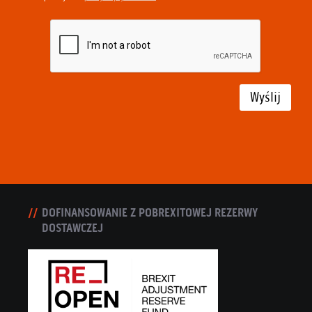
Wyślij
DOFINANSOWANIE Z POBREXITOWEJ REZERWY
DOSTAWCZEJ