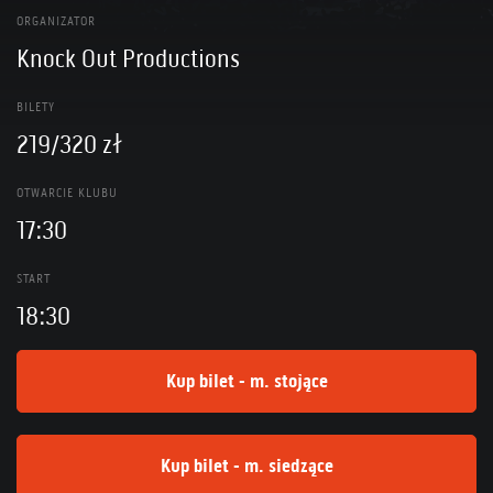
ORGANIZATOR
Knock Out Productions
BILETY
219/320 zł
OTWARCIE KLUBU
17:30
START
18:30
Kup bilet - m. stojące
Kup bilet - m. siedzące