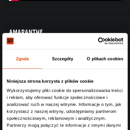
AMARANTHE
Zgoda
Szczegóły
O plikach cookies
Niniejsza strona korzysta z plików cookie
Wykorzystujemy pliki cookie do spersonalizowania treści
i reklam, aby oferować funkcje społecznościowe i
analizować ruch w naszej witrynie. Informacje o tym, jak
korzystasz z naszej witryny, udostępniamy partnerom
społecznościowym, reklamowym i analitycznym.
Szwedzi zawsze wiedzą, jak pisać piosenki, by nie można
Partnerzy mogą połączyć te informacje z innymi danymi
było się od nich uwolnić. Amaranthe nie jest tu żadnym