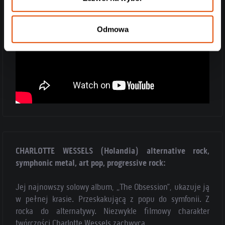
Odmowa
CHARLOTTE WESSELS (Holandia) alternative rock,
symphonic metal, art pop, progressive rock:
Jej najnowszy solowy album, „The Obsession”, ukazuje ją
w pełnej krasie. Przeskakującą z popu do symfonii. Z
rocka do alternatywy. Niezwykle filmowy charakter
twórczości Charlotte Wessels zachwyca.