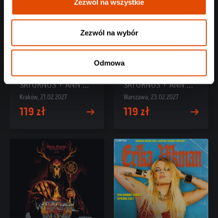
Zezwól na wszystkie
Zezwól na wybór
Odmowa
DRACONIAN
DRACONIAN
SATURNUS + ANN MY GUARD
SATURNUS + ANN MY GUARD
Kraków, 21.02.2027
Warszawa, 23.02.2027
119 zł
119 zł