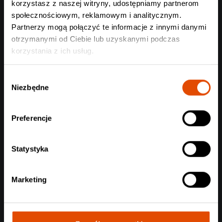
TX2
korzystasz z naszej witryny, udostępniamy partnerom
ARANKAI + CALL ME AMOUR
społecznościowym, reklamowym i analitycznym.
Warszawa, 20.02.2027
Warszawa, 21.02.2027
Partnerzy mogą połączyć te informacje z innymi danymi
109 zł
119 zł
otrzymanymi od Ciebie lub uzyskanymi podczas
korzystania z ich usług.
Wybór
Niezbędne
zgody
Preferencje
Statystyka
Marketing