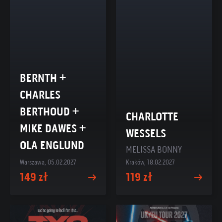
BERNTH +
CHARLES
BERTHOUD +
CHARLOTTE
MIKE DAWES +
WESSELS
OLA ENGLUND
MELISSA BONNY
Warszawa, 05.02.2027
Kraków, 18.02.2027
149 zł
119 zł