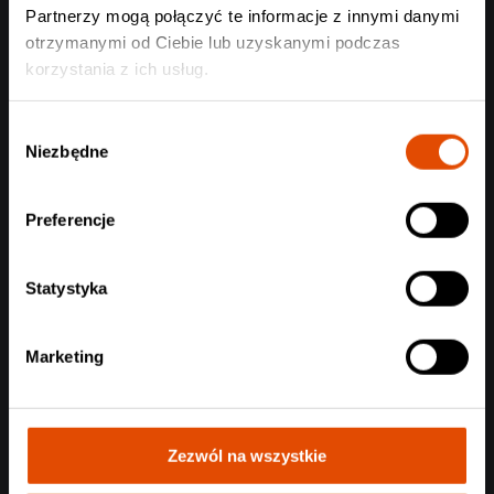
ONLY SONS
Partnerzy mogą połączyć te informacje z innymi danymi
Bielsko-Biała, 25.08.2026
otrzymanymi od Ciebie lub uzyskanymi podczas
119 zł
korzystania z ich usług.
Wybór
Niezbędne
zgody
Preferencje
Statystyka
Marketing
Zezwól na wszystkie