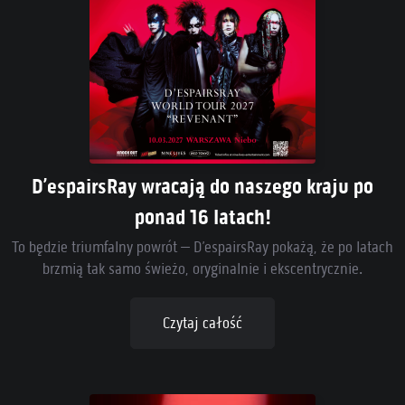
D’espairsRay wracają do naszego kraju po
ponad 16 latach!
To będzie triumfalny powrót – D’espairsRay pokażą, że po latach
brzmią tak samo świeżo, oryginalnie i ekscentrycznie.
Czytaj całość