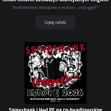
Deathmetalowi wikingowie w wydaniu „unplugged”?
Czytaj całość
Spineshank i Hed PE na co-headlinerskim