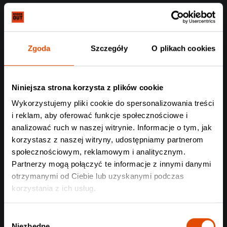
technologii JavaScript,
c) aktywne i poprawnie skonfigurowane konto poczty
elektronicznej (e-mail),
Zgoda
Szczegóły
O plikach cookies
Niniejsza strona korzysta z plików cookie
Wykorzystujemy pliki cookie do spersonalizowania treści
i reklam, aby oferować funkcje społecznościowe i
Informacje zawarte w Sklepie nie są ofertą w rozumieniu
analizować ruch w naszej witrynie. Informacje o tym, jak
ustawy z dnia 23 kwietnia
korzystasz z naszej witryny, udostępniamy partnerom
społecznościowym, reklamowym i analitycznym.
1964 r. – Kodeks Cywilny, lecz stanowią zaproszenie do
Partnerzy mogą połączyć te informacje z innymi danymi
zawarcia umowy.
otrzymanymi od Ciebie lub uzyskanymi podczas
korzystania z ich usług.
Wybór
Niezbędne