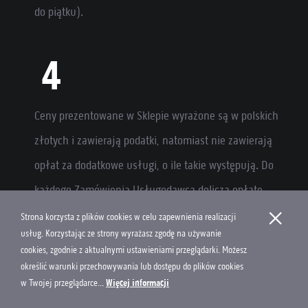
do piątku).
Ceny prezentowane w Sklepie wyrażone są w polskich
złotych i zawierają podatki, natomiast nie zawierają
opłat za dodatkowe usługi, o ile takie występują. Do
każdego Zamówienia Usługodawca dolicza opłatę
×
serwisową w wysokości 5% wartości Zamówienia., która
Strona korzysta z plików cookies w celu zapewnienia realizacji
usług. Korzystając ze strony wyrażasz zgodę na używanie
pokrywa koszty obsługi sprzedaży w Sklepie.
cookies, zgodnie z aktualnymi ustawieniami przeglądarki. Możesz
określić warunki przechowywania lub dostępu do plików cookies
w Twojej przeglądarce...
Więcej informacji