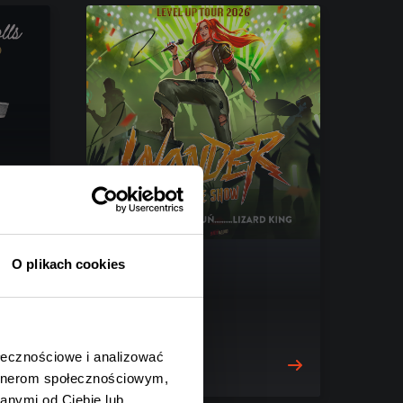
O plikach cookies
S
WØNDER
Toruń, 03.09.2026
ołecznościowe i analizować
119 zł
artnerom społecznościowym,
anymi od Ciebie lub