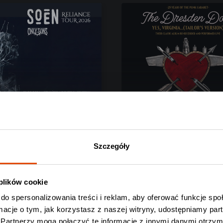
Szczegóły
EN
THE DRESDEN DOLL
 SONS
 plików cookie
o-Biała, 25.08.2026
Warszawa, 02.09.2026
do spersonalizowania treści i reklam, aby oferować funkcje sp
zł
159 zł
ormacje o tym, jak korzystasz z naszej witryny, udostępniamy p
Partnerzy mogą połączyć te informacje z innymi danymi otrzym