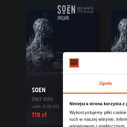
Zgoda
SOEN
SO
ONLY SONS
ONLY
Niniejsza strona korzysta z
Lublin, 23.08.2026
Bielsk
Wykorzystujemy pliki cookie 
119 zł
119 
ruch w naszej witrynie. Inf
reklamowym i analitycznym. 