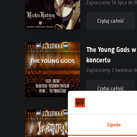
Zapraszamy 14 lipca do 
Czytaj całość
The Young Gods w
koncertu
Zapraszamy 2 kwietnia d
Czytaj całość
Incantation w Pol
Zgoda
koncertów