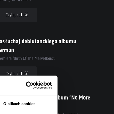
Czytaj całość
osłuchaj debiutanckiego albumu
ermon
emiera “Birth Of The Marvellous”!
Czytaj całość
attle Beast prezentuje album “No More
O plikach cookies
ollywood Endings”