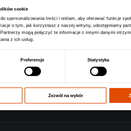
 w Poznaniu, Krakowie oraz
Tr
 plików cookie
do spersonalizowania treści i reklam, aby oferować funkcje sp
ormacje o tym, jak korzystasz z naszej witryny, udostępniamy p
Partnerzy mogą połączyć te informacje z innymi danymi otrzym
nia z ich usług.
 wystąpią przed The
P
Preferencje
Statystyka
kowie
Pr
pi
o krakowskiego Kwadratu!
Zezwól na wybór
Z