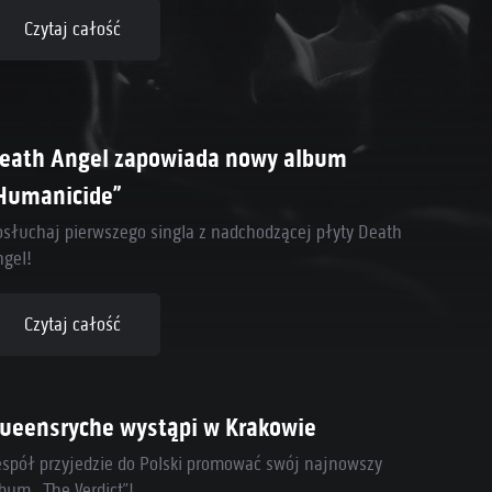
Czytaj całość
eath Angel zapowiada nowy album
Humanicide”
osłuchaj pierwszego singla z nadchodzącej płyty Death
ngel!
Czytaj całość
ueensryche wystąpi w Krakowie
espół przyjedzie do Polski promować swój najnowszy
bum „The Verdict”!