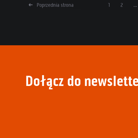
Poprzednia strona
1
2
...
Dołącz do newslette