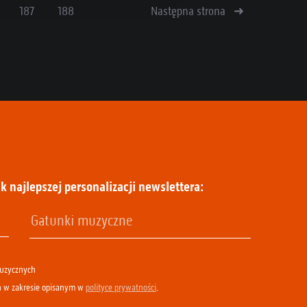
187
188
Następna strona
k najlepszej personalizacji newslettera:
muzycznych
h w zakresie opisanym w
polityce prywatności
.