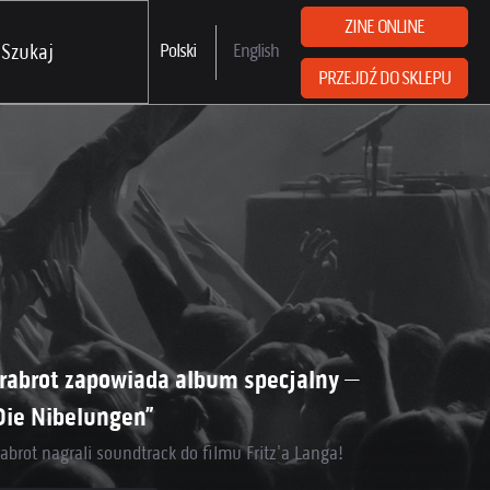
ZINE ONLINE
Polski
English
PRZEJDŹ DO SKLEPU
rabrot zapowiada album specjalny –
Die Nibelungen”
abrot nagrali soundtrack do filmu Fritz'a Langa!