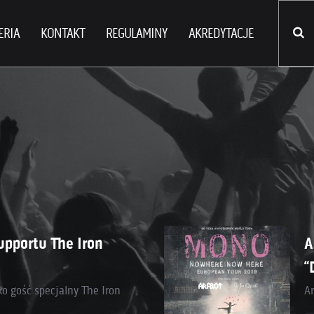
ERIA
KONTAKT
REGULAMINY
AKREDYTACJE
supportu The Iron
A
“
ko gość specjalny The Iron
Ar