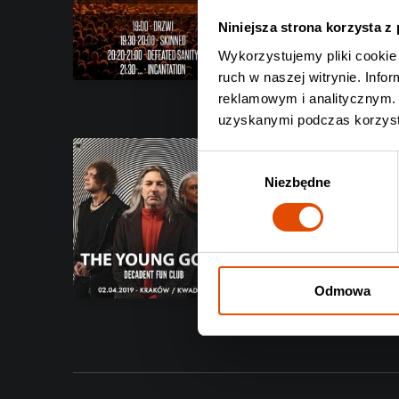
Death metalowcy zagrają
Warszawie!
Niniejsza strona korzysta z
Wykorzystujemy pliki cookie 
Czytaj całość
ruch w naszej witrynie. Inf
reklamowym i analitycznym. 
uzyskanymi podczas korzysta
Decadent Fun Club
Wybór
Niezbędne
zgody
Young Gods w Kra
Zapraszamy 2 kwietnia d
Czytaj całość
Odmowa