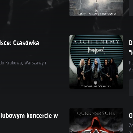
lsce: Czasówka
D
“
do Krakowa, Warszawy i
P
A
klubowym koncercie w
Q
Z
al