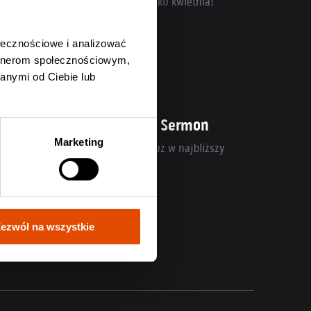
zy koncerty w Polsce już na początku kwietnia!
Czytaj całość
ołecznościowe i analizować
artnerom społecznościowym,
anymi od Ciebie lub
osłuchaj nowego utworu Sermon
Marketing
emiera “Birth Of The Marvellous” już w najbliższy
ątek!
Czytaj całość
ezwól na wszystkie