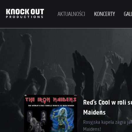
AKTUALNOŚCI
KONCERTY
GAL
Red’s Cool w roli 
Maidens
Rosyjska kapela zagra ja
Maidens!