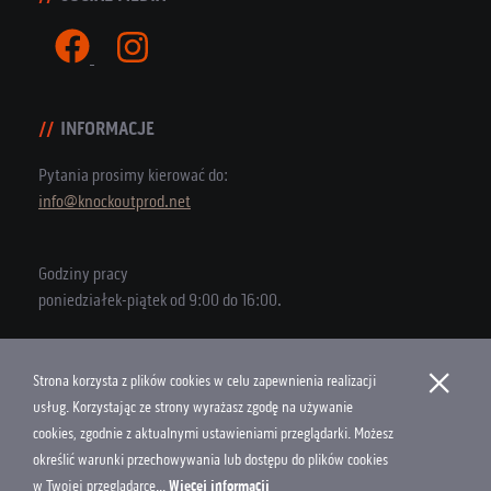
INFORMACJE
Pytania prosimy kierować do:
info@knockoutprod.net
Godziny pracy
poniedziałek-piątek od 9:00 do 16:00.
×
Strona korzysta z plików cookies w celu zapewnienia realizacji
Copyright © 2026 Knock Out Productions
usług. Korzystając ze strony wyrażasz zgodę na używanie
cookies, zgodnie z aktualnymi ustawieniami przeglądarki. Możesz
Polityka Cookies
określić warunki przechowywania lub dostępu do plików cookies
Projekt i wykonanie
w Twojej przeglądarce...
Więcej informacji