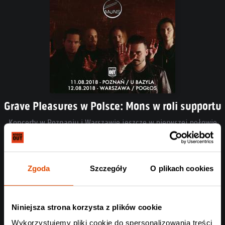
Grave Pleasures w Polsce: Mons w roli supportu
Koncerty w Poznaniu i Warszawie jeszcze w pierwszej połowie
sierpnia!
Czytaj całość
Zgoda
Szczegóły
O plikach cookies
Niniejsza strona korzysta z plików cookie
Wykorzystujemy pliki cookie do spersonalizowania treści