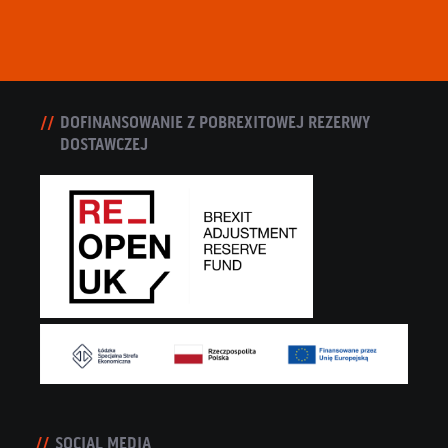
DOFINANSOWANIE Z POBREXITOWEJ REZERWY
DOSTAWCZEJ
SOCIAL MEDIA