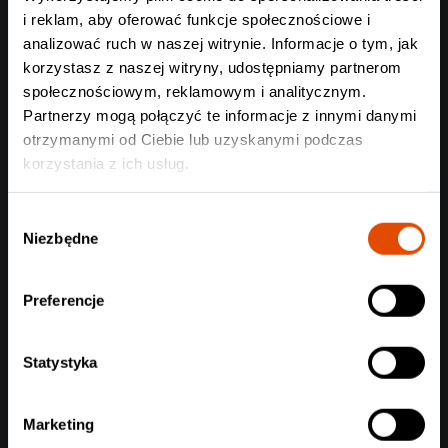
i reklam, aby oferować funkcje społecznościowe i
analizować ruch w naszej witrynie. Informacje o tym, jak
korzystasz z naszej witryny, udostępniamy partnerom
społecznościowym, reklamowym i analitycznym.
Partnerzy mogą połączyć te informacje z innymi danymi
otrzymanymi od Ciebie lub uzyskanymi podczas
korzystania z ich usług.
Wybór
Fix The Man wystąpi przed I Am Giant w
Niezbędne
zgody
Warszawie
Koncert już w najbliższą niedzielę!
Preferencje
Czytaj całość
Statystyka
Marketing