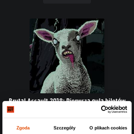
Brutal Assault 2018: Pierwsza pula biletów
wyprzedana
Wkrótce w naszym sklepie pojawi się druga pula biletów na
festiwal!
Zgoda
Szczegóły
O plikach cookies