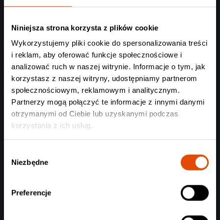
Czytaj całość
Niniejsza strona korzysta z plików cookie
Wykorzystujemy pliki cookie do spersonalizowania treści
i reklam, aby oferować funkcje społecznościowe i
analizować ruch w naszej witrynie. Informacje o tym, jak
korzystasz z naszej witryny, udostępniamy partnerom
społecznościowym, reklamowym i analitycznym.
Partnerzy mogą połączyć te informacje z innymi danymi
otrzymanymi od Ciebie lub uzyskanymi podczas
korzystania z ich usług.
Wybór
Niezbędne
zgody
Delinquent Habits zagrają koncert w Warszawie
Preferencje
Zapraszamy w lipcu do klubu Hydrozagadka!