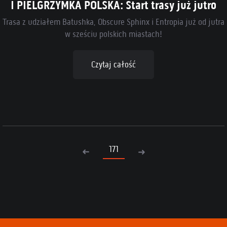
I PIELGRZYMKA POLSKA: Start trasy już jutro
Trasa z udziałem Batushka, Obscure Sphinx i Entropia już od jutra
w sześciu polskich miastach!
Czytaj całość
171