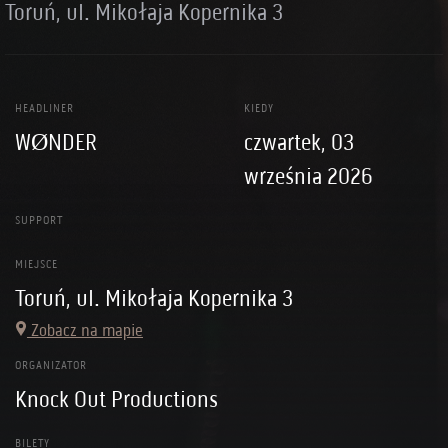
Toruń, ul. Mikołaja Kopernika 3
HEADLINER
KIEDY
WØNDER
czwartek, 03
września 2026
SUPPORT
MIEJSCE
Toruń, ul. Mikołaja Kopernika 3
Zobacz na mapie
ORGANIZATOR
Knock Out Productions
BILETY