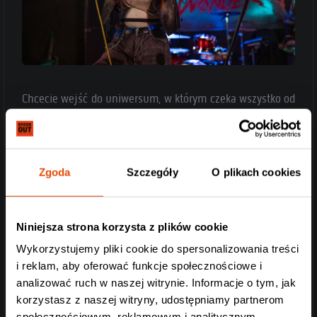
Chcecie wejść do uniwersum, w którym czeka wszystko od
muzyki po anime? Zajrzyjcie na jesiennie występy
Wønder, a przeżyjecie zderzenie z popkulturą, jakiego
jeszcze nie doświadczyliście. Widowiska artystki to spięcie
najróżniejszych światów w rockowe show. Zobaczycie i
Zgoda
Szczegóły
O plikach cookies
wsiąkniecie bez ostrzeżenia.
Niniejsza strona korzysta z plików cookie
Wykorzystujemy pliki cookie do spersonalizowania treści
i reklam, aby oferować funkcje społecznościowe i
analizować ruch w naszej witrynie. Informacje o tym, jak
korzystasz z naszej witryny, udostępniamy partnerom
społecznościowym, reklamowym i analitycznym.